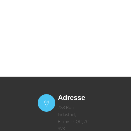
Adresse
783 Boul.
Industriel,
Blainville, QC J7C
3V3